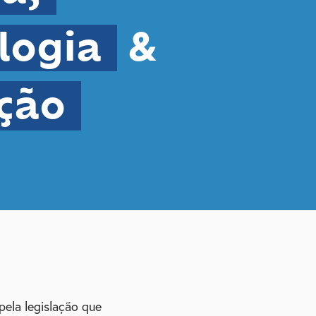
logia
&
ção
pela legislação que