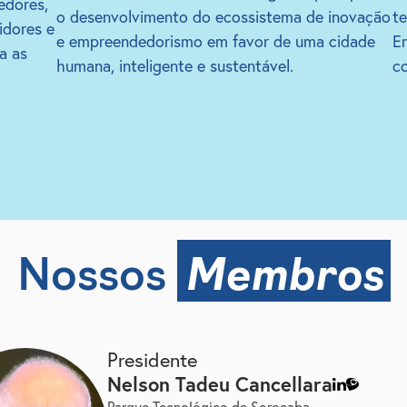
edores,
o desenvolvimento do ecossistema de inovação
te
idores e
e empreendedorismo em favor de uma cidade
Em
a as
humana, inteligente e sustentável.
c
Membros
Nossos
Presidente
nelson tadeu cancellara
Parque Tecnológico de Sorocaba