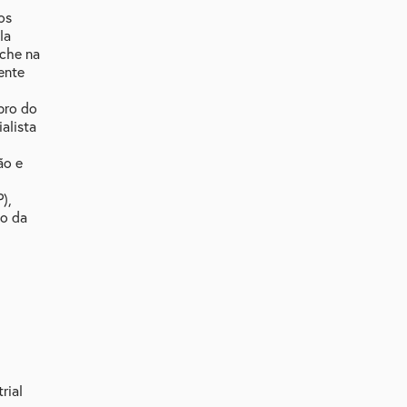
os
la
íche na
ente
bro do
alista
ão e
),
ão da
rial