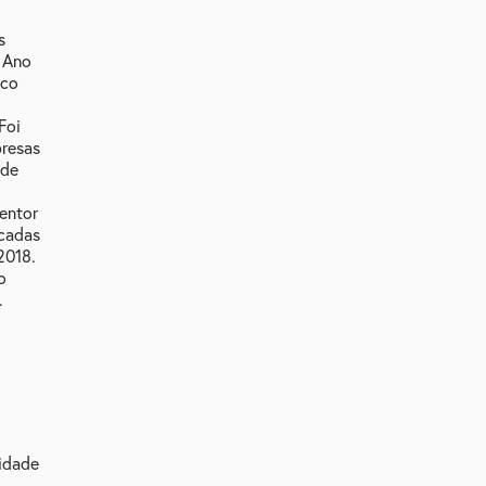
s
. Ano
ico
Foi
presas
 de
entor
icadas
2018.
o
.
idade