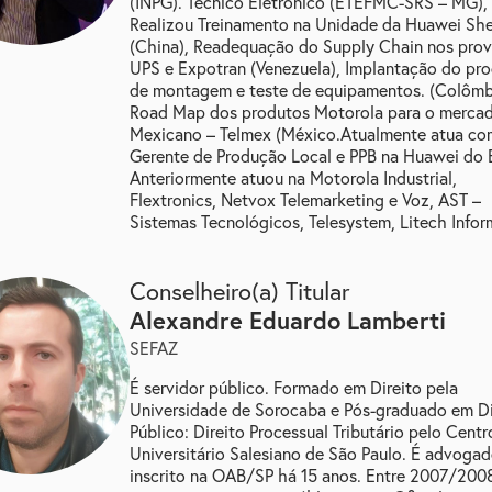
(INPG). Técnico Eletrônico (ETEFMC-SRS – MG),
Realizou Treinamento na Unidade da Huawei Sh
(China), Readequação do Supply Chain nos pro
UPS e Expotran (Venezuela), Implantação do pr
de montagem e teste de equipamentos. (Colômb
Road Map dos produtos Motorola para o merca
Mexicano – Telmex (México.Atualmente atua c
Gerente de Produção Local e PPB na Huawei do B
Anteriormente atuou na Motorola Industrial,
Flextronics, Netvox Telemarketing e Voz, AST –
Sistemas Tecnológicos, Telesystem, Litech Infor
Conselheiro(a) Titular
alexandre eduardo lamberti
SEFAZ
É servidor público. Formado em Direito pela
Universidade de Sorocaba e Pós-graduado em Di
Público: Direito Processual Tributário pelo Centr
Universitário Salesiano de São Paulo. É advoga
inscrito na OAB/SP há 15 anos. Entre 2007/200