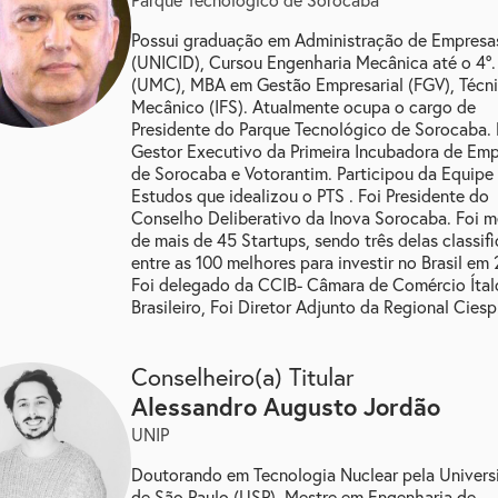
Possui graduação em Administração de Empresa
(UNICID), Cursou Engenharia Mecânica até o 4º
(UMC), MBA em Gestão Empresarial (FGV), Técn
Mecânico (IFS). Atualmente ocupa o cargo de
Presidente do Parque Tecnológico de Sorocaba. 
Gestor Executivo da Primeira Incubadora de Em
de Sorocaba e Votorantim. Participou da Equipe
Estudos que idealizou o PTS . Foi Presidente do
Conselho Deliberativo da Inova Sorocaba. Foi m
de mais de 45 Startups, sendo três delas classif
entre as 100 melhores para investir no Brasil em 
Foi delegado da CCIB- Câmara de Comércio Ítal
Brasileiro, Foi Diretor Adjunto da Regional Ciesp
Conselheiro(a) Titular
alessandro augusto jordão
UNIP
Doutorando em Tecnologia Nuclear pela Univers
de São Paulo (USP). Mestre em Engenharia de