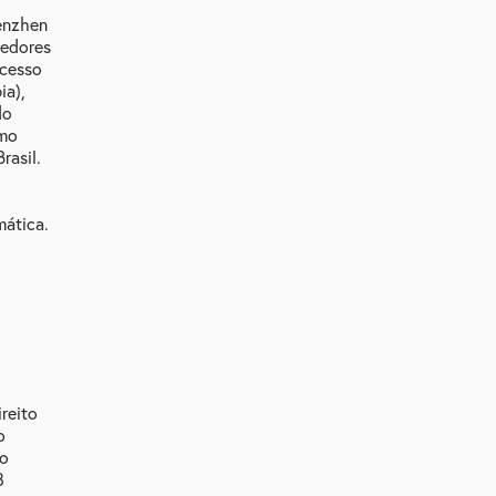
enzhen
vedores
ocesso
ia),
do
omo
rasil.
mática.
reito
o
do
8